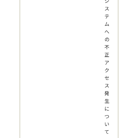
シ
ス
テ
ム
へ
の
不
正
ア
ク
セ
ス
発
生
に
つ
い
て