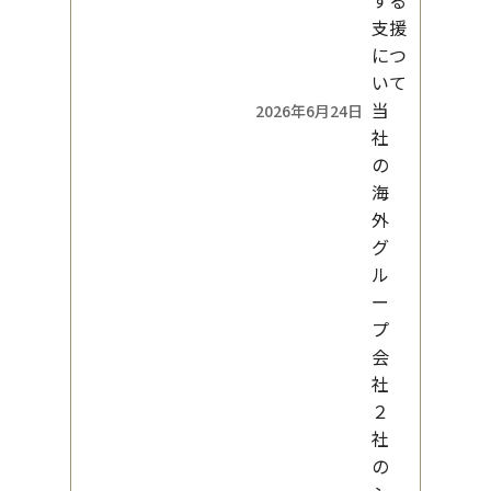
する
支援
につ
いて
当
2026年6月24日
社
の
海
外
グ
ル
ー
プ
会
社
２
社
の