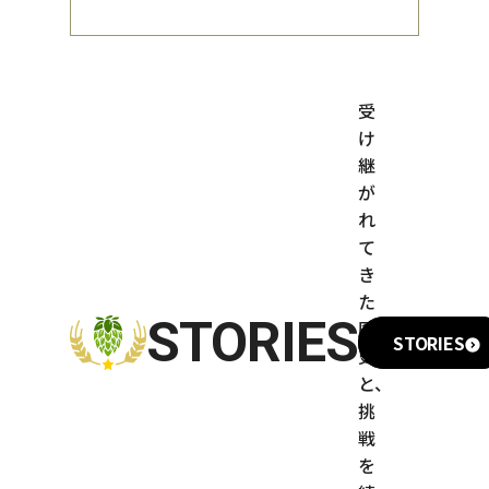
受
け
継
が
れ
て
き
た
STORIES
歴
STORIES
史
と、
挑
戦
を