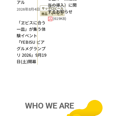
アル
当の導入）に関
サッポロビール
2026年8月4日
するお知らせ
商品・サービス
(619KB)
「ヱビスに合う
一皿」が集う体
験イベント
「YEBISU ビア
グルメグランプ
リ 2026」9月19
日(土)開幕
W
H
O
W
E
A
R
E