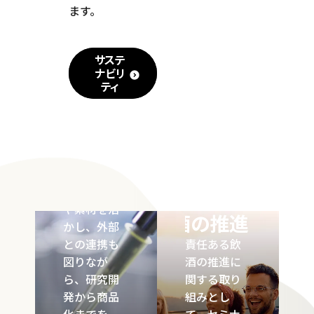
ます。
サステ
知っておこう
ナビリ
イノベ
ティ
お酒のこと
ーショ
Promote
ン
Responsible
サッポログ
Drinking
ループは、
独自の技術
責任ある飲
や素材を活
酒の推進
かし、外部
との連携も
責任ある飲
図りなが
酒の推進に
ら、研究開
関する取り
発から商品
組みとし