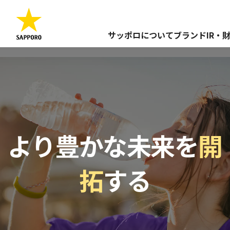
サッポロについて
ブランド
IR・
より豊かな未来を
開
拓
する