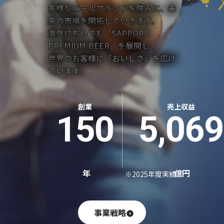
多様なビールブランドを強みに、未
来の市場を開拓していきます。
海外においても「SAPPORO
PREMIUM BEER」を展開し、
世界のお客様に「おいしさ」を広げ
ています。
創業
売上収益
150
5,069
年
億円
※2025年度実績
事業戦略