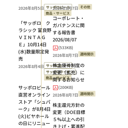
その他
サッポロビール
2026年8月5日
2026年8月7日
商品・サービス
コーポレート・
「サッポロ ク
ガバナンスに関
ラシック 富良野
する報告書
ＶＩＮＴＡＧ
2026/08/07
Ｅ」10月14日
(533KB)
(水)数量限定発
適時開示
2026年8月7日
売
株主優待制度の
サッポロビール
2026年8月4日
変更（拡充）に
サッポロライオン
商品・サービス
関するお知らせ
サッポロビール
(200KB)
適時開示
直営オンライン
2026年8月7日
ストア「シュパ
株主還元方針の
ーク」が8月4日
変更（DOE目標
(火)ビヤホール
５%以上への引
の日にリニュー
き上げ・累進配