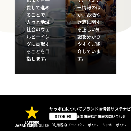
化までを一
て、セミナ
貫して進め
ー情報のほ
ることで、
か、お酒や
人々と地域
飲酒に関す
社会のウェ
る正しい知
ルビーイン
識を分かり
グに貢献す
やすくご紹
ることを目
介していま
指します。
す。
サッポロについて
ブランド
IR情報
サステナビ
企業情報
採用情報
お問い合わせ
STORIES
ご利用規約
プライバシーポリシー
クッキーポリシー
JAPANESE
|
ENGLISH