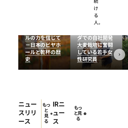
続
け
る
人。
明るい明日を語
気候変動から大
り合える、ビー
麦を救え！カナ
ルの力を信じて
ダでの自社開発
－日本のビヤホ
大麦栽培に奮闘
ールと乾杯の歴
している若手女
史
性研究員
ニュー
IRニ
もっ
もっ
と
スリリ
ュー
と見
見
る
ース
ス
る