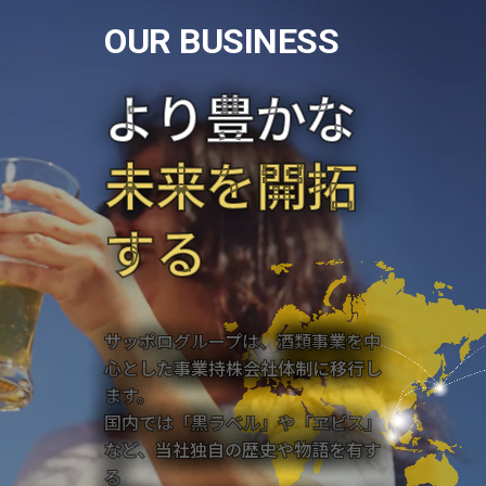
O
U
R
B
U
S
I
N
E
S
S
より豊かな
未来を開拓
する
サッポログループは、酒類事業を中
心とした事業持株会社体制に移行し
ます。
国内では「黒ラベル」や「ヱビス」
など、当社独自の歴史や物語を有す
る