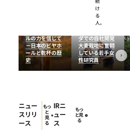
続
け
る
人。
明るい明日を語
気候変動から大
り合える、ビー
麦を救え！カナ
ルの力を信じて
ダでの自社開発
－日本のビヤホ
大麦栽培に奮闘
ールと乾杯の歴
している若手女
史
性研究員
ニュー
IRニ
もっ
もっ
と
スリリ
ュー
と見
見
る
ース
ス
る