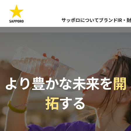
サッポロについて
ブランド
IR・
より豊かな未来を
開
拓
する