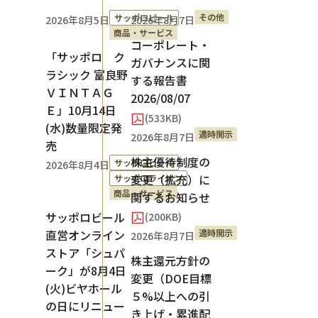
その他
サッポロビール
2026年8月5日
2026年8月7日
商品・サービス
コーポレート・
「サッポロ ク
ガバナンスに関
ラシック 富良野
する報告書
ＶＩＮＴＡＧ
2026/08/07
Ｅ」10月14日
(533KB)
(水)数量限定発
適時開示
2026年8月7日
売
株主優待制度の
サッポロビール
2026年8月4日
変更（拡充）に
サッポロライオン
商品・サービス
関するお知らせ
サッポロビール
(200KB)
適時開示
直営オンライン
2026年8月7日
ストア「シュパ
株主還元方針の
ーク」が8月4日
変更（DOE目標
(火)ビヤホール
５%以上への引
の日にリニュー
き上げ・累進配