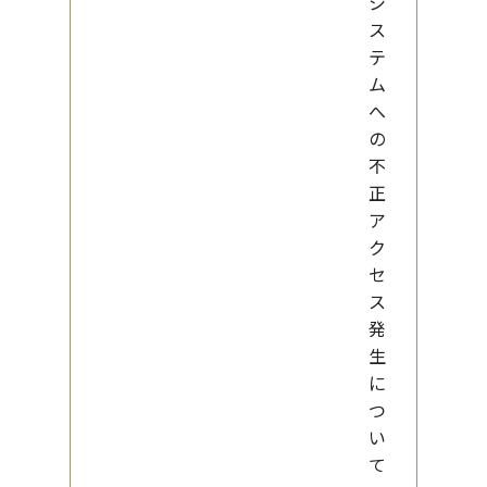
シ
ス
テ
ム
へ
の
不
正
ア
ク
セ
ス
発
生
に
つ
い
て