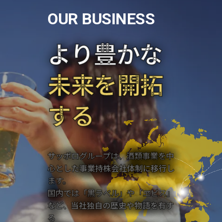
O
U
R
B
U
S
I
N
E
S
S
より豊かな
未来を開拓
する
サッポログループは、酒類事業を中
心とした事業持株会社体制に移行し
ます。
国内では「黒ラベル」や「ヱビス」
など、当社独自の歴史や物語を有す
る