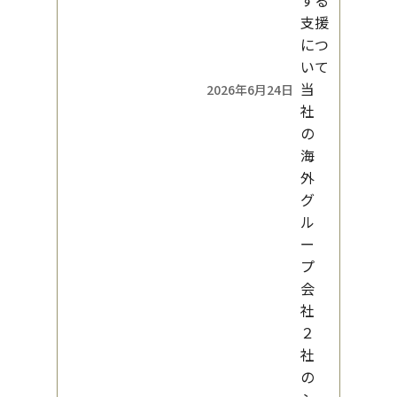
する
支援
につ
いて
当
2026年6月24日
社
の
海
外
グ
ル
ー
プ
会
社
２
社
の