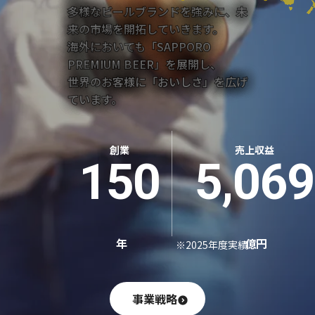
多様なビールブランドを強みに、未
来の市場を開拓していきます。
海外においても「SAPPORO
PREMIUM BEER」を展開し、
世界のお客様に「おいしさ」を広げ
ています。
創業
売上収益
150
5,069
年
億円
※2025年度実績
事業戦略