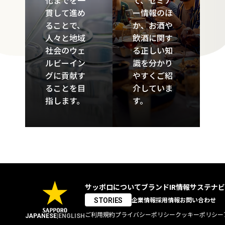
化までを一
て、セミナ
貫して進め
ー情報のほ
ることで、
か、お酒や
人々と地域
飲酒に関す
社会のウェ
る正しい知
ルビーイン
識を分かり
グに貢献す
やすくご紹
ることを目
介していま
指します。
す。
サッポロについて
ブランド
IR情報
サステナビ
企業情報
採用情報
お問い合わせ
STORIES
ご利用規約
プライバシーポリシー
クッキーポリシー
JAPANESE
|
ENGLISH