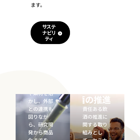
ます。
サステ
知っておこう
ナビリ
イノベ
ティ
お酒のこと
ーショ
Promote
ン
Responsible
サッポログ
Drinking
ループは、
独自の技術
責任ある飲
や素材を活
酒の推進
かし、外部
との連携も
責任ある飲
図りなが
酒の推進に
ら、研究開
関する取り
発から商品
組みとし