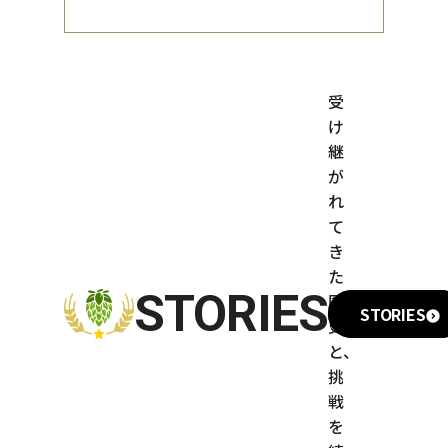
受
け
継
が
れ
て
き
た
STORIES
歴
STORIES
史
と、
挑
戦
を