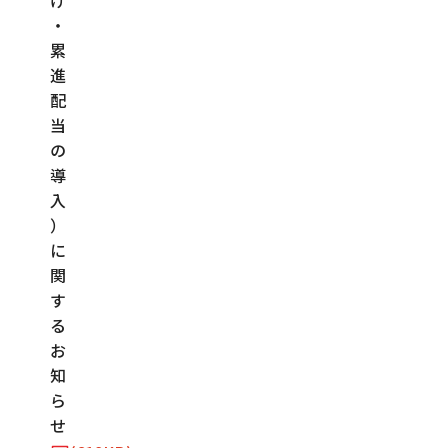
・
累
進
配
当
の
導
入
）
に
関
す
る
お
知
ら
せ