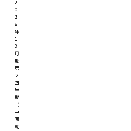
2
0
2
6
年
1
2
月
期
第
２
四
半
期
（
中
間
期