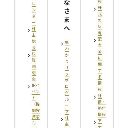
な
報
レ
株
さ
ン
式
ダ
ま
の
ー
へ
状
株
況
主
配
総
早
当
会
わ
金
決
か
に
算
り
関
説
サ
す
明
ッ
る
会
ポ
情
IRイ
ロ
報
ベン
グ
社
ト
ル
債・
（機
ー
格付
関投
プ
情報
資家
株
ア
向
主
ナ