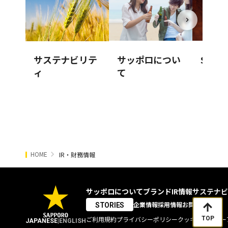
サステナビリテ
サッポロについ
STORI
ィ
て
HOME
IR・財務情報
サッポロについて
ブランド
IR情報
サステナビ
企業情報
採用情報
お問い合わせ
STORIES
TOP
ご利用規約
プライバシーポリシー
クッキーポリシー
JAPANESE
|
ENGLISH