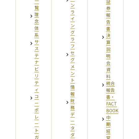
一
証
ン
覧
券
ラ
理
報
イ
念
告
ン
体
書
グ
系
決
ラ
サ
算
フ
ス
説
セ
テ
明
グ
ナ
会
メ
ビ
資
ン
リ
料
ト
テ
統合
情
ィ
報告
報
コ
書・
財
ー
FACT
務
ポ
BOOK
デ
レ
中
ー
ー
期
タ
ト
経
ダ
ガ
営