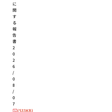
に
関
す
る
報
告
書
2
0
2
6
/
0
8
/
0
7
(533KB)