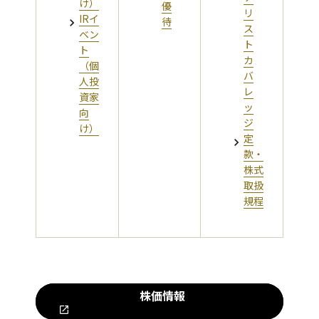
け）
優
リ
IRイ
待
ス
ベン
ト
ト
カ
（個
バ
人投
レ
資家
ッ
向
ジ
け）
定
款・
株式
取扱
規程
株価情報