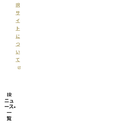
IR
サ
イ
ト
に
つ
い
て
IR
ニュ
ース
一
覧