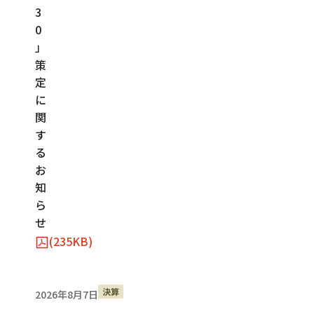
3
0
」
策
定
に
関
す
る
お
知
ら
せ
(235KB)
決算
2026年8月7日