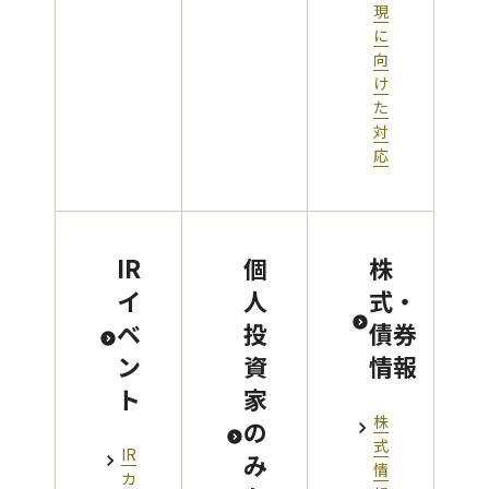
現
に
向
け
た
対
応
IR
個
株
イ
人
式・
ベ
投
債券
ン
資
情報
ト
家
株
の
式
IR
み
情
カ