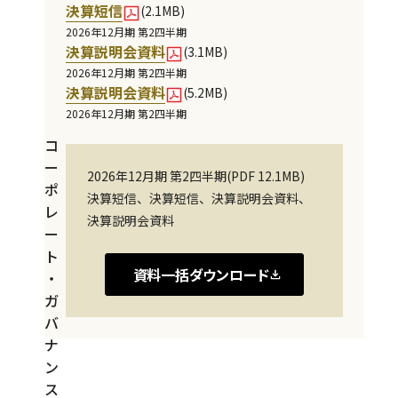
ー
決算短信
ダ
(2.1MB)
ス
2026年12月期 第2四半期
ー
決算説明会資料
(3.1MB)
2026年12月期 第2四半期
決算説明会資料
(5.2MB)
その他
2026年8月7日
2026年12月期 第2四半期
コ
ー
2026年12月期 第2四半期(PDF 12.1MB)
ポ
決算短信、決算短信、決算説明会資料、
レ
決算説明会資料
ー
ト
資料一括ダウンロード
・
ガ
バ
ナ
ン
ス