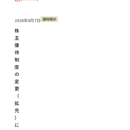
適時開示
2026年8月7日
株
主
優
待
制
度
の
変
更
（
拡
充
）
に