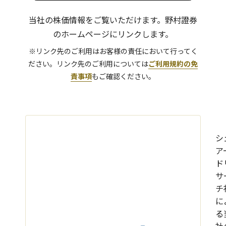
当社の株価情報をご覧いただけます。
野村證券
のホームページにリンクします。
※リンク先のご利用はお客様の責任において行ってく
ださい。リンク先のご利用については
ご利用規約の免
責事項
もご確認ください。
シ
ア
ド
サ
チ
に
る