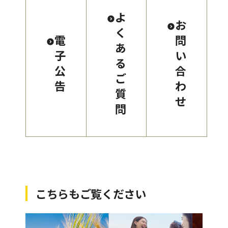
よ
お
く
電
問
あ
子
い
る
公
合
ご
告
わ
質
せ
問
こちらもご覧ください