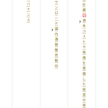
ウ
バ
計
ン
ナ
画
ロ
ン
ー
ス
資
ド
本
国
コ
内
ス
酒
ト
類
や
販
株
売
価
動
を
向
意
識
し
た
経
営
の
実