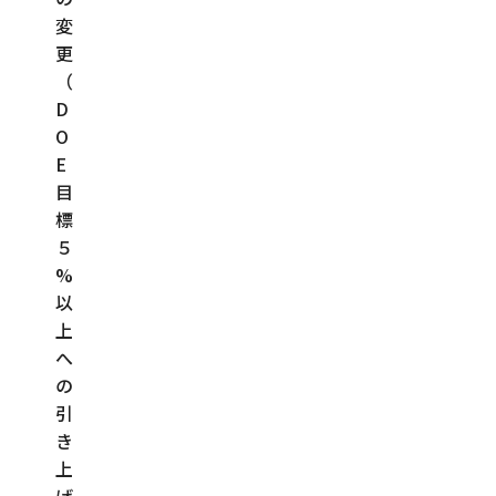
変
更
（
D
O
E
目
標
５
%
以
上
へ
の
引
き
上
げ