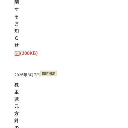
関
す
る
お
知
ら
せ
(200KB)
適時開示
2026年8月7日
株
主
還
元
方
針
の