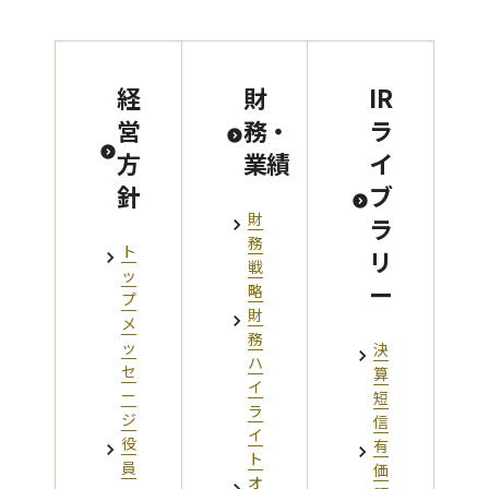
経
財
IR
営
務・
ラ
方
業績
イ
針
ブ
財
ラ
務
ト
リ
戦
ッ
ー
略
プ
財
メ
務
ッ
決
ハ
セ
算
イ
ー
短
ラ
ジ
信
イ
役
有
ト
員
価
オ