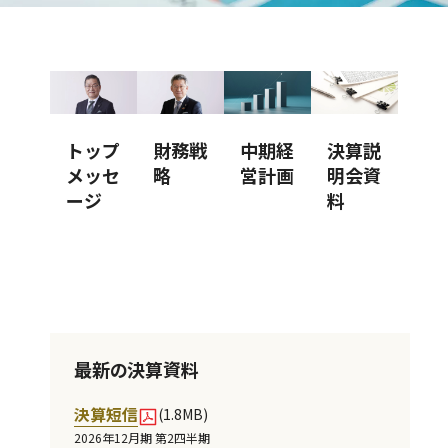
トップ
財務戦
中期経
決算説
メッセ
略
営計画
明会資
ージ
料
IR
最新の決算資料
IR
カ
ニ
レ
決算短信
(1.8MB)
ュ
ン
2026年12月期 第2四半期