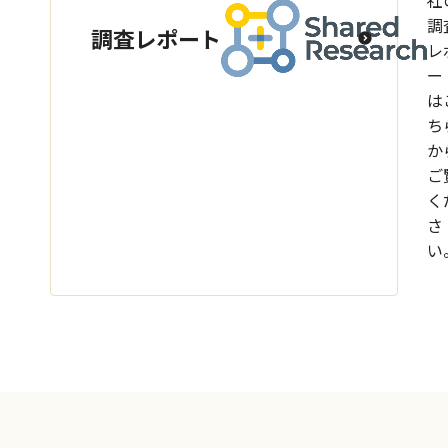
社
調
調査レポート
レ
ー
は
ち
か
ご
く
さ
い