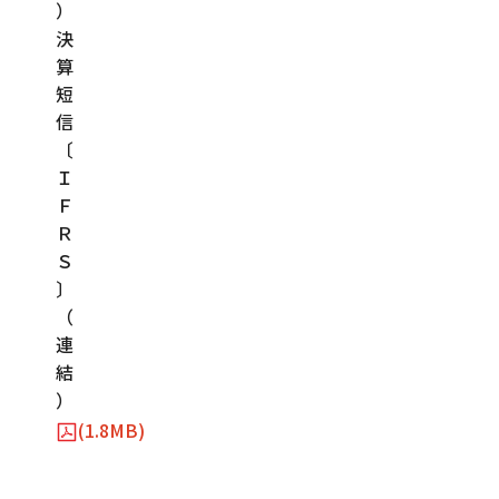
）
決
算
短
信
〔
Ｉ
Ｆ
Ｒ
Ｓ
〕
（
連
結
）
(1.8MB)