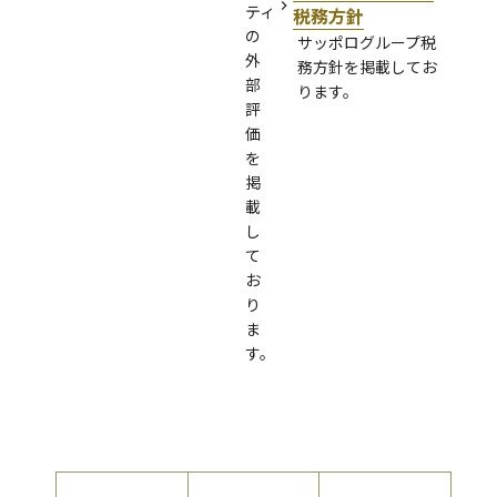
ティ
税務方針
の
サッポログループ税
外
務方針を掲載してお
部
ります。
評
価
を
掲
載
し
て
お
り
ま
す。