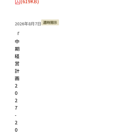
(619KB)
適時開示
2026年8月7日
「
中
期
経
営
計
画
2
0
2
7
-
2
0