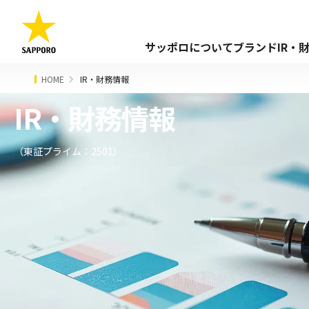
サッポロについて
ブランド
IR・
HOME
IR・財務情報
IR・財務情報
（東証プライム：2501）