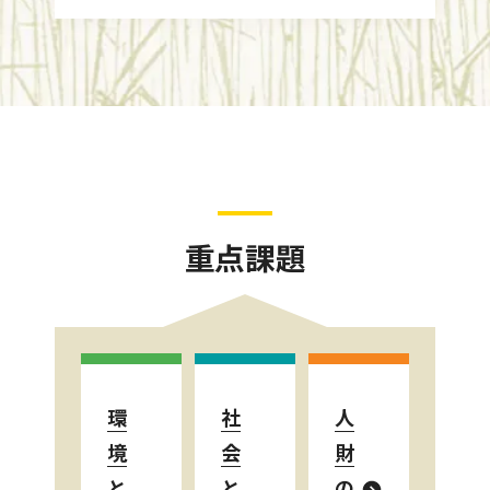
重点課題
環
社
人
境
会
財
と
と
の