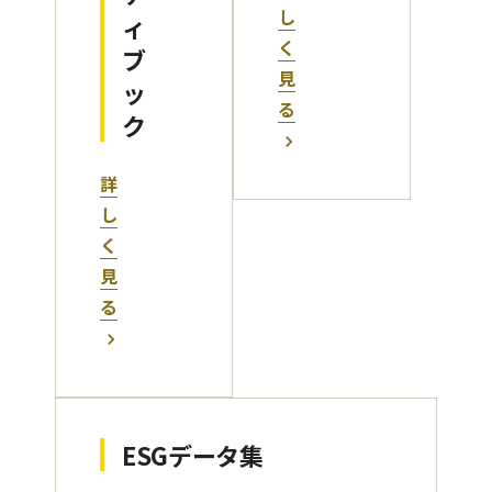
し
ィ
く
ブ
見
ッ
る
ク
詳
し
く
見
る
ESGデータ集