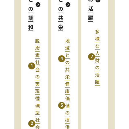
の
の
活
調
共
躍
和
栄
多
様
脱
地
な
炭
域
人
素
と
7
4
財
社
の
1
の
会
共
活
の
栄
躍
実
健
現
康
循
価
環
値
5
型
の
社
提
2
会
供