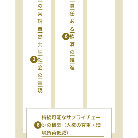
の
責
実
任
現
あ
自
る
然
飲
6
共
酒
生
の
社
推
3
会
進
の
実
現
持続可能なサプライチェー
ンの構築（人権の尊重・環
8
境負荷低減）