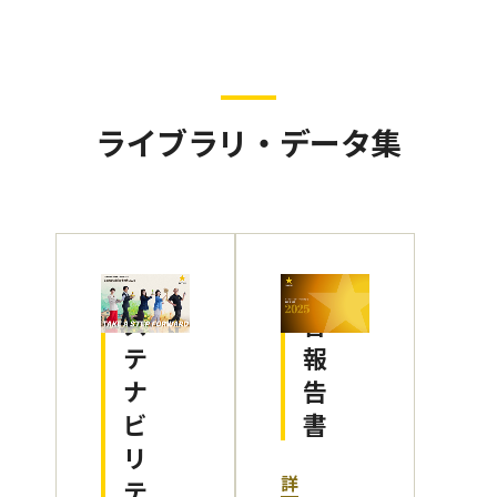
ライブラリ・データ集
サ
統
ス
合
テ
報
ナ
告
ビ
書
リ
詳
テ