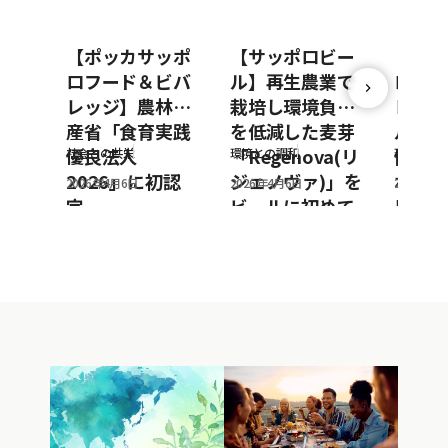
【ポッカサッポ
【サッポロビー
【ポッ
ロフード＆ビバ
ル】再生農業で
ロフー
レッジ】農林水
栽培し環境負荷
レッジ
産省「食育実践
を低減した麦芽
ルto
優良法人
「Regenova(リ
働によ
社会との共栄
環境との調和
環境との
2026」に初認
ジェノヴァ)」を
ボトル
2026年4月6日
2026年4月6日
2026年3
定
ビールに初めて
用を推
採用