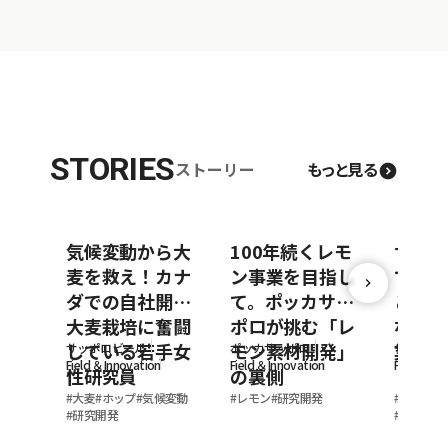
STORIES
ストーリー
もっと見る
気候変動から大
100年続くレモ
サッポ
麦を救え！カナ
ン事業を目指し
できる
ダでの自社開発
て。ポッカサッ
と外食
大麦栽培に奮闘
ポロが挑む「レ
なぐ地
している若手女
モン素材開発」
業
サッポロビール
ポッカサッポロ
サッポロ
Field ＆Innovation
Field ＆Innovation
Field ＆In
性研究員
の裏側
#
大麦
#
ホップ
#
気候変動
#
レモン
#
研究開発
#
社員イン
#
研究開発
#
私の仕事