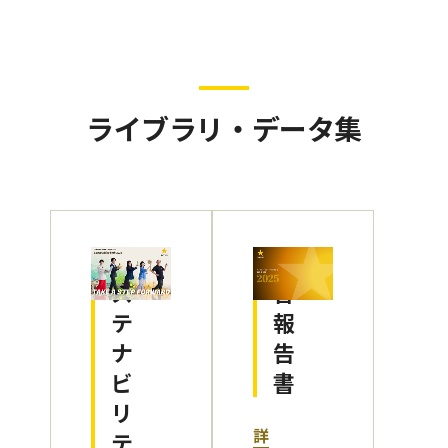
ライブラリ・データ集
サ
統
ス
合
テ
報
ナ
告
ビ
書
リ
詳
テ