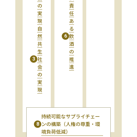
の
責
実
任
現
あ
自
る
然
飲
6
共
酒
生
の
社
推
3
会
進
の
実
現
持続可能なサプライチェー
ンの構築（人権の尊重・環
8
境負荷低減）