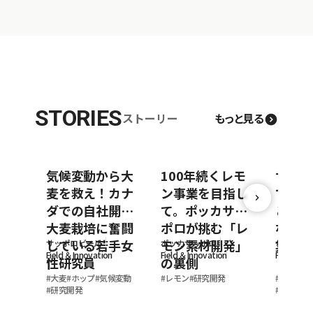
STORIES
ストーリー
もっと見る
気候変動から大
100年続くレモ
サッポ
麦を救え！カナ
ン事業を目指し
できる
ダでの自社開発
て。ポッカサッ
と外食
大麦栽培に奮闘
ポロが挑む「レ
なぐ地
している若手女
モン素材開発」
業
サッポロビール
ポッカサッポロ
サッポロ
Field ＆Innovation
Field ＆Innovation
Field ＆In
性研究員
の裏側
#
大麦
#
ホップ
#
気候変動
#
レモン
#
研究開発
#
社員イン
#
研究開発
#
私の仕事