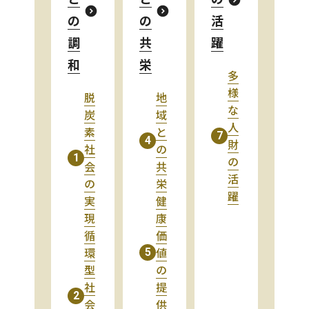
の
の
活
調
共
躍
和
栄
多
様
脱
地
な
炭
域
人
素
と
7
4
財
社
の
1
の
会
共
活
の
栄
躍
実
健
現
康
循
価
環
値
5
型
の
社
提
2
会
供