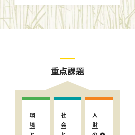
重点課題
環
社
人
境
会
財
と
と
の