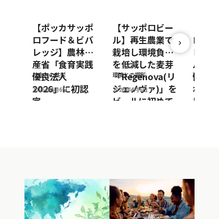
【ポッカサッポ
【サッポロビー
【ポッ
ロフード＆ビバ
ル】再生農業で
ロフー
レッジ】農林水
栽培し環境負荷
レッジ
産省「食育実践
を低減した麦芽
ルto
優良法人
「Regenova(リ
働によ
社会との共栄
環境との調和
環境との
2026」に初認
ジェノヴァ)」を
ボトル
2026年4月6日
2026年4月6日
2026年3
定
ビールに初めて
用を推
採用