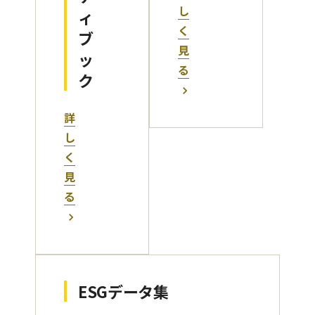
し
ィ
く
ブ
見
ッ
る
ク
詳
し
く
見
る
ESGデータ集