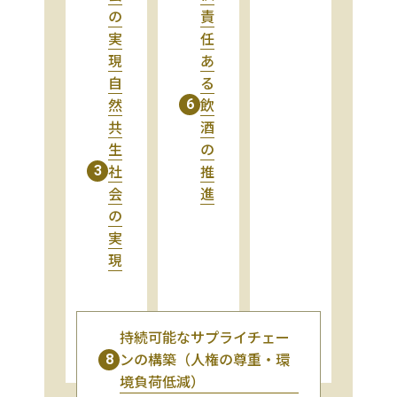
の
責
実
任
現
あ
自
る
然
飲
6
共
酒
生
の
社
推
3
会
進
の
実
現
持続可能なサプライチェー
ンの構築（人権の尊重・環
8
境負荷低減）