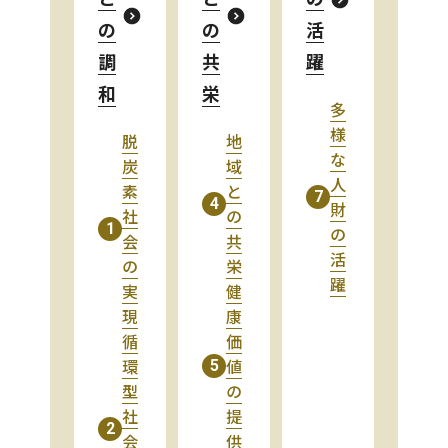
の
の
活
調
共
躍
和
栄
多
様
脱
地
な
炭
域
人
素
と
7
4
財
社
の
1
の
会
共
活
の
栄
躍
実
健
現
康
循
価
環
値
5
型
の
社
提
2
会
供