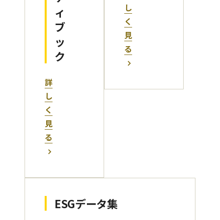
し
ィ
く
ブ
見
ッ
る
ク
詳
し
く
見
る
ESGデータ集