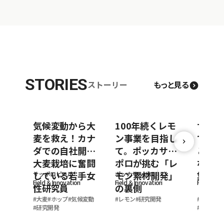
STORIES
ストーリー
もっと見る
気候変動から大
100年続くレモ
サッポ
麦を救え！カナ
ン事業を目指し
できる
ダでの自社開発
て。ポッカサッ
と外食
大麦栽培に奮闘
ポロが挑む「レ
なぐ地
している若手女
モン素材開発」
業
サッポロビール
ポッカサッポロ
サッポロ
Field ＆Innovation
Field ＆Innovation
Field ＆In
性研究員
の裏側
#
大麦
#
ホップ
#
気候変動
#
レモン
#
研究開発
#
社員イン
#
研究開発
#
私の仕事