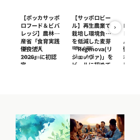
【ポッカサッポ
【サッポロビー
【ポッ
ロフード＆ビバ
ル】再生農業で
ロフー
レッジ】農林水
栽培し環境負荷
レッジ
産省「食育実践
を低減した麦芽
ルto
優良法人
「Regenova(リ
働によ
社会との共栄
環境との調和
環境との
2026」に初認
ジェノヴァ)」を
ボトル
2026年4月6日
2026年4月6日
2026年3
定
ビールに初めて
用を推
採用