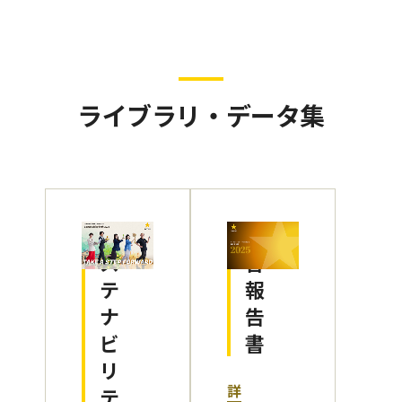
ライブラリ・データ集
サ
統
ス
合
テ
報
ナ
告
ビ
書
リ
詳
テ