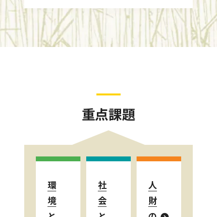
重点課題
環
社
人
境
会
財
と
と
の