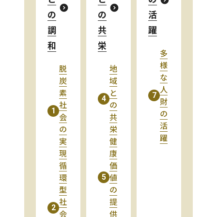
の
の
活
調
共
躍
和
栄
多
様
脱
地
な
炭
域
人
素
と
7
4
財
社
の
1
の
会
共
活
の
栄
躍
実
健
現
康
循
価
環
値
5
型
の
社
提
2
会
供