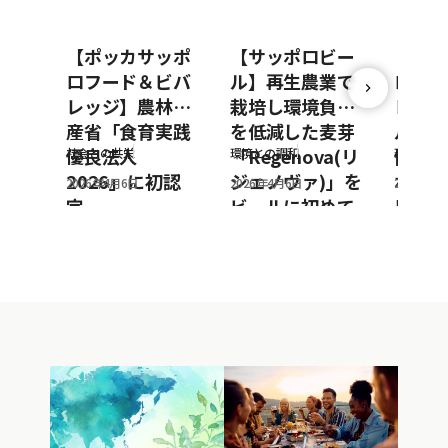
【ポッカサッポ
【サッポロビー
【ポッ
ロフード＆ビバ
ル】再生農業で
ロフー
レッジ】農林水
栽培し環境負荷
レッジ
産省「食育実践
を低減した麦芽
ルto
優良法人
「Regenova(リ
働によ
社会との共栄
環境との調和
環境との
2026」に初認
ジェノヴァ)」を
ボトル
2026年4月6日
2026年4月6日
2026年3
定
ビールに初めて
用を推
採用