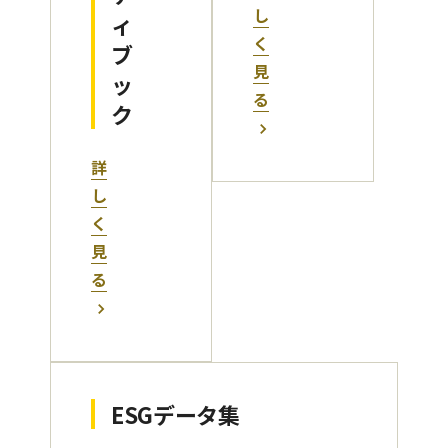
し
ィ
く
ブ
見
ッ
る
ク
詳
し
く
見
る
ESGデータ集