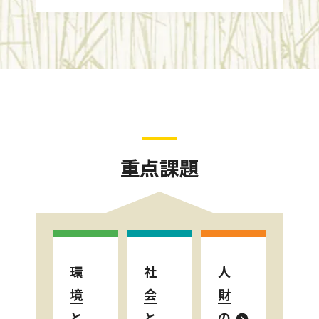
重点課題
環
社
人
境
会
財
と
と
の