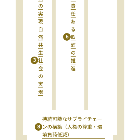
の
責
実
任
現
あ
自
る
然
飲
6
共
酒
生
の
社
推
3
会
進
の
実
現
持続可能なサプライチェー
ンの構築（人権の尊重・環
8
境負荷低減）