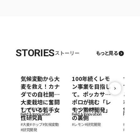
STORIES
ストーリー
もっと見る
気候変動から大
100年続くレモ
サッポ
麦を救え！カナ
ン事業を目指し
できる
ダでの自社開発
て。ポッカサッ
と外食
大麦栽培に奮闘
ポロが挑む「レ
なぐ地
している若手女
モン素材開発」
業
サッポロビール
ポッカサッポロ
サッポロ
Field ＆Innovation
Field ＆Innovation
Field ＆In
性研究員
の裏側
#
大麦
#
ホップ
#
気候変動
#
レモン
#
研究開発
#
社員イン
#
研究開発
#
私の仕事