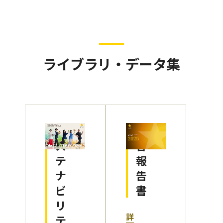
ライブラリ・データ集
サ
統
ス
合
テ
報
ナ
告
ビ
書
リ
詳
テ