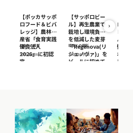
【ポッカサッポ
【サッポロビー
【ポッ
ロフード＆ビバ
ル】再生農業で
ロフー
レッジ】農林水
栽培し環境負荷
レッジ
産省「食育実践
を低減した麦芽
ルto
優良法人
「Regenova(リ
働によ
社会との共栄
環境との調和
環境との
2026」に初認
ジェノヴァ)」を
ボトル
2026年4月6日
2026年4月6日
2026年3
定
ビールに初めて
用を推
採用