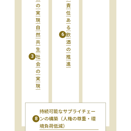
の
責
実
任
現
あ
自
る
然
飲
6
共
酒
生
の
社
推
3
会
進
の
実
現
持続可能なサプライチェー
ンの構築（人権の尊重・環
8
境負荷低減）