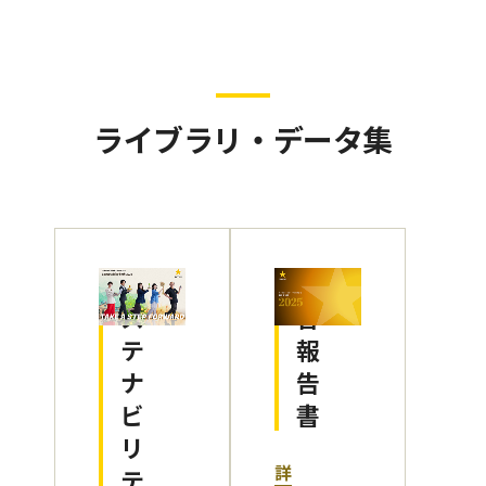
ライブラリ・データ集
サ
統
ス
合
テ
報
ナ
告
ビ
書
リ
詳
テ