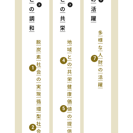
の
の
活
調
共
躍
和
栄
多
様
脱
地
な
炭
域
人
素
と
7
4
財
社
の
1
の
会
共
活
の
栄
躍
実
健
現
康
循
価
環
値
5
型
の
社
提
2
会
供