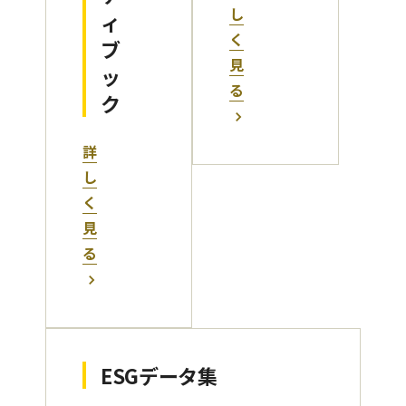
し
ィ
く
ブ
見
ッ
る
ク
詳
し
く
見
る
ESGデータ集