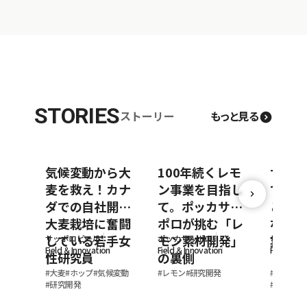
STORIES
ストーリー
もっと見る
気候変動から大
100年続くレモ
サッポ
麦を救え！カナ
ン事業を目指し
できる
ダでの自社開発
て。ポッカサッ
と外食
大麦栽培に奮闘
ポロが挑む「レ
なぐ地
している若手女
モン素材開発」
業
サッポロビール
ポッカサッポロ
サッポロ
Field ＆Innovation
Field ＆Innovation
Field ＆In
性研究員
の裏側
#
大麦
#
ホップ
#
気候変動
#
レモン
#
研究開発
#
社員イン
#
研究開発
#
私の仕事