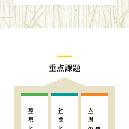
重点課題
環
社
人
境
会
財
と
と
の